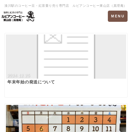
湊川駅のコーヒー豆・紅茶量り売り専門店 ルビアンコーヒー東山店（真理庵）
Toggle
MENU
navigation
2024.12.25
年末年始の発送について